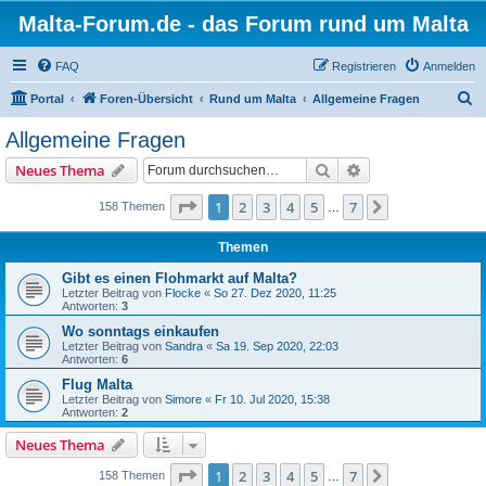
Malta-Forum.de - das Forum rund um Malta
FAQ
Registrieren
Anmelden
S
Portal
Foren-Übersicht
Rund um Malta
Allgemeine Fragen
u
Allgemeine Fragen
c
Suche
Erweiterte Suche
Neues Thema
h
e
Seite
1
von
7
1
2
3
4
5
7
Nächste
158 Themen
…
Themen
Gibt es einen Flohmarkt auf Malta?
Letzter Beitrag von
Flocke
«
So 27. Dez 2020, 11:25
Antworten:
3
Wo sonntags einkaufen
Letzter Beitrag von
Sandra
«
Sa 19. Sep 2020, 22:03
Antworten:
6
Flug Malta
Letzter Beitrag von
Simore
«
Fr 10. Jul 2020, 15:38
Antworten:
2
Neues Thema
Seite
1
von
7
1
2
3
4
5
7
Nächste
158 Themen
…