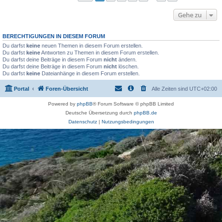
Gehe zu
BERECHTIGUNGEN IN DIESEM FORUM
Du darfst
keine
neuen Themen in diesem Forum erstellen.
Du darfst
keine
Antworten zu Themen in diesem Forum erstellen.
Du darfst deine Beiträge in diesem Forum
nicht
ändern.
Du darfst deine Beiträge in diesem Forum
nicht
löschen.
Du darfst
keine
Dateianhänge in diesem Forum erstellen.
Portal
Foren-Übersicht
Alle Zeiten sind
UTC+02:00
Powered by
phpBB
® Forum Software © phpBB Limited
Deutsche Übersetzung durch
phpBB.de
Datenschutz
|
Nutzungsbedingungen