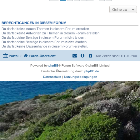
Gehe zu
BERECHTIGUNGEN IN DIESEM FORUM
Du darfst
keine
neuen Themen in diesem Forum erstellen.
Du darfst
keine
Antworten zu Themen in diesem Forum erstellen.
Du darfst deine Beiträge in diesem Forum
nicht
ändern.
Du darfst deine Beiträge in diesem Forum
nicht
löschen.
Du darfst
keine
Dateianhänge in diesem Forum erstellen.
Portal
Foren-Übersicht
Alle Zeiten sind
UTC+02:00
Powered by
phpBB
® Forum Software © phpBB Limited
Deutsche Übersetzung durch
phpBB.de
Datenschutz
|
Nutzungsbedingungen