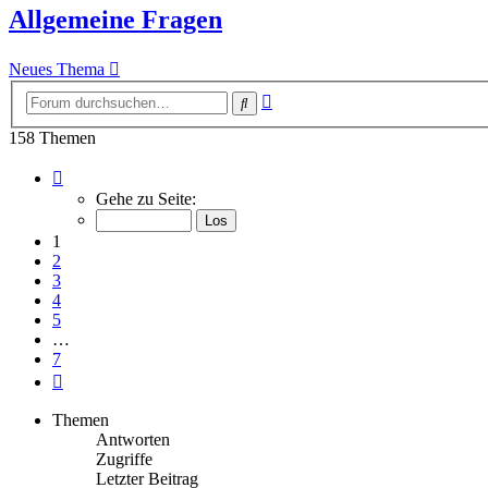
Allgemeine Fragen
Neues Thema
Erweiterte
Suche
Suche
158 Themen
Seite
1
Gehe zu Seite:
von
7
1
2
3
4
5
…
7
Nächste
Themen
Antworten
Zugriffe
Letzter Beitrag