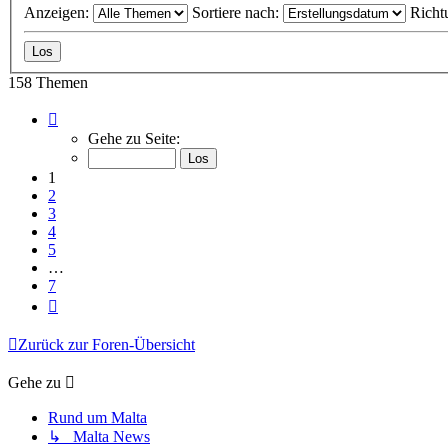
Anzeigen:
Sortiere nach:
Richt
158 Themen
Seite
1
Gehe zu Seite:
von
7
1
2
3
4
5
…
7
Nächste
Zurück zur Foren-Übersicht
Gehe zu
Rund um Malta
↳ Malta News