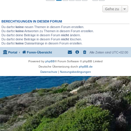
Gehe zu
BERECHTIGUNGEN IN DIESEM FORUM
Du darfst
keine
neuen Themen in diesem Forum erstellen.
Du darfst
keine
Antworten zu Themen in diesem Forum erstellen.
Du darfst deine Beiträge in diesem Forum
nicht
ändern.
Du darfst deine Beiträge in diesem Forum
nicht
löschen.
Du darfst
keine
Dateianhänge in diesem Forum erstellen.
Portal
Foren-Übersicht
Alle Zeiten sind
UTC+02:00
Powered by
phpBB
® Forum Software © phpBB Limited
Deutsche Übersetzung durch
phpBB.de
Datenschutz
|
Nutzungsbedingungen