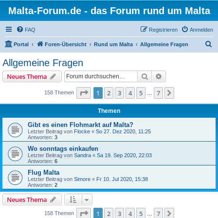
Malta-Forum.de - das Forum rund um Malta
FAQ
Registrieren
Anmelden
S
Portal
Foren-Übersicht
Rund um Malta
Allgemeine Fragen
u
Allgemeine Fragen
c
Suche
Erweiterte Suche
Neues Thema
h
e
Seite
1
von
7
1
2
3
4
5
7
Nächste
158 Themen
…
Themen
Gibt es einen Flohmarkt auf Malta?
Letzter Beitrag von
Flocke
«
So 27. Dez 2020, 11:25
Antworten:
3
Wo sonntags einkaufen
Letzter Beitrag von
Sandra
«
Sa 19. Sep 2020, 22:03
Antworten:
6
Flug Malta
Letzter Beitrag von
Simore
«
Fr 10. Jul 2020, 15:38
Antworten:
2
Neues Thema
Seite
1
von
7
1
2
3
4
5
7
Nächste
158 Themen
…